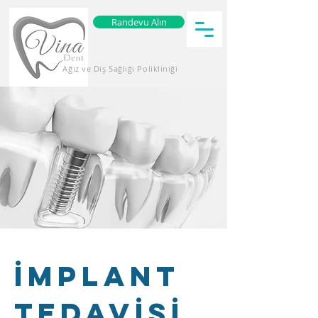
Randevu Alın
Ağız ve Diş Sağlığı Polikliniği
İMPLANT
TEDAVİSİ