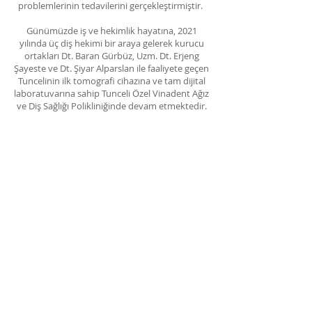
problemlerinin tedavilerini gerçekleştirmiştir.
Günümüzde iş ve hekimlik hayatına, 2021
yılında üç diş hekimi bir araya gelerek kurucu
ortakları Dt. Baran Gürbüz, Uzm. Dt. Erjeng
Şayeste ve Dt. Şiyar Alparslan ile faaliyete geçen
Tuncelinin ilk tomografi cihazına ve tam dijital
laboratuvarına sahip Tunceli Özel Vinadent Ağız
ve Diş Sağlığı Polikliniğinde devam etmektedir.
+90 428 212 3147
+90 532 139 3862
info.vinadent@gmail.com
Atatürk Mh. Ali Büyükdağ Cd.
Ali Sarıkaya Apt. No: 1/2 Merkez, Tunceli